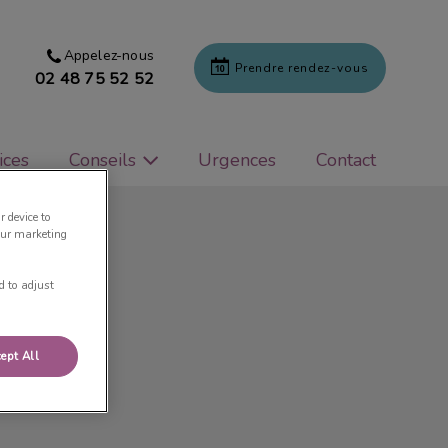
Appelez-nous
Prendre rendez-vous
02 48 75 52 52
ices
Conseils
Urgences
Contact
r device to
our marketing
d to adjust
ept All