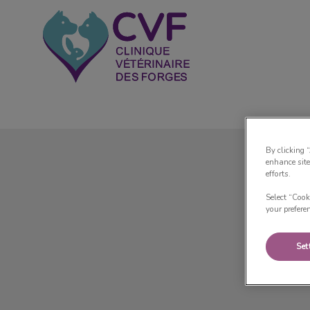
Page d'accueil de Clinique Vétérinaire
By clicking 
enhance site
efforts.
Select “Cook
your prefere
Set