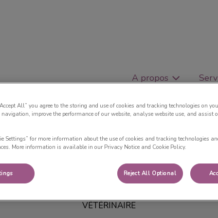
 des Forges
A propos
Serv
“Accept All” you agree to the storing and use of cookies and tracking technologies on you
 navigation, improve the performance of our website, analyse website use, and assist 
ie Settings” for more information about the use of cookies and tracking technologies an
DV Ondine Pascal-Bardin
nces. More information is available in our Privacy Notice and Cookie Policy.
tings
Reject All Optional
Acc
VÉTÉRINAIRE