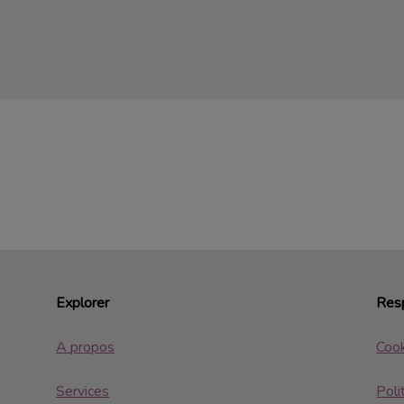
Explorer
Resp
A propos
Coo
Services
Poli